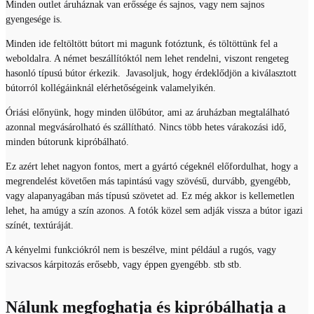
Minden outlet áruháznak van erőssége és sajnos, vagy nem sajnos
gyengesége is.
Minden ide feltöltött bútort mi magunk fotóztunk, és töltöttünk fel a
weboldalra. A német beszállítóktól nem lehet rendelni, viszont rengeteg
hasonló típusú bútor érkezik. Javasoljuk, hogy érdeklődjön a kiválasztott
bútorról kollégáinknál elérhetőségeink valamelyikén.
Óriási előnyünk, hogy minden ülőbútor, ami az áruházban megtalálható
azonnal megvásárolható és szállítható. Nincs több hetes várakozási idő,
minden bútorunk kipróbálható.
Ez azért lehet nagyon fontos, mert a gyártó cégeknél előfordulhat, hogy a
megrendelést követően más tapintású vagy szövésű, durvább, gyengébb,
vagy alapanyagában más típusú szövetet ad. Ez még akkor is kellemetlen
lehet, ha amúgy a szín azonos. A fotók közel sem adják vissza a bútor igazi
színét, textúráját.
A kényelmi funkciókról nem is beszélve, mint például a rugós, vagy
szivacsos kárpitozás erősebb, vagy éppen gyengébb. stb stb.
Nálunk megfoghatja és kipróbálhatja a