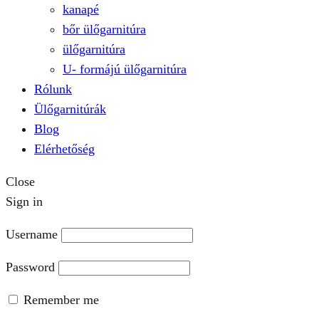
kanapé
bőr ülőgarnitúra
ülőgarnitúra
U- formájú ülőgarnitúra
Rólunk
Ülőgarnitúrák
Blog
Elérhetőség
Close
Sign in
Username
Password
Remember me