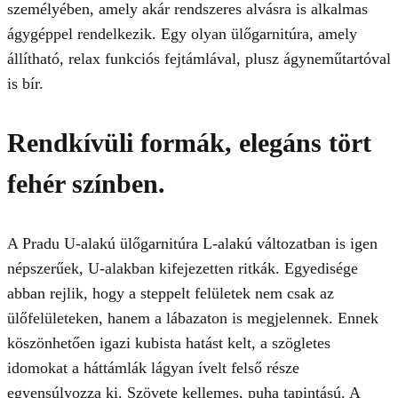
személyében, amely akár rendszeres alvásra is alkalmas
ágygéppel rendelkezik. Egy olyan ülőgarnitúra, amely
állítható, relax funkciós fejtámlával, plusz ágyneműtartóval
is bír.
Rendkívüli formák, elegáns tört
fehér színben.
A Pradu U-alakú ülőgarnitúra L-alakú változatban is igen
népszerűek, U-alakban kifejezetten ritkák. Egyedisége
abban rejlik, hogy a steppelt felületek nem csak az
ülőfelületeken, hanem a lábazaton is megjelennek. Ennek
köszönhetően igazi kubista hatást kelt, a szögletes
idomokat a háttámlák lágyan ívelt felső része
egyensúlyozza ki. Szövete kellemes, puha tapintású. A