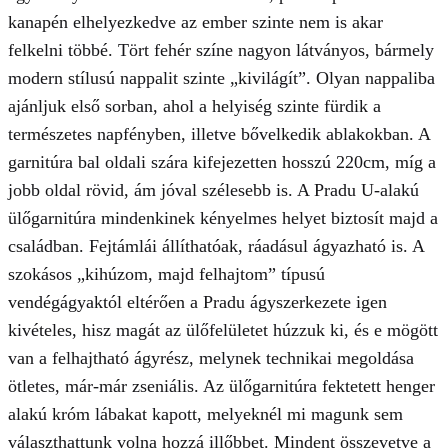
kanapén elhelyezkedve az ember szinte nem is akar
felkelni többé. Tört fehér színe nagyon látványos, bármely
modern stílusú nappalit szinte „kivilágít”. Olyan nappaliba
ajánljuk első sorban, ahol a helyiség szinte fürdik a
természetes napfényben, illetve bővelkedik ablakokban. A
garnitúra bal oldali szára kifejezetten hosszú 220cm, míg a
jobb oldal rövid, ám jóval szélesebb is. A Pradu U-alakú
ülőgarnitúra mindenkinek kényelmes helyet biztosít majd a
családban. Fejtámlái állíthatóak, ráadásul ágyazható is. A
szokásos „kihúzom, majd felhajtom” típusú
vendégágyaktól eltérően a Pradu ágyszerkezete igen
kivételes, hisz magát az ülőfelületet húzzuk ki, és e mögött
van a felhajtható ágyrész, melynek technikai megoldása
ötletes, már-már zseniális. Az ülőgarnitúra fektetett henger
alakú króm lábakat kapott, melyeknél mi magunk sem
választhattunk volna hozzá illőbbet. Mindent összevetve a