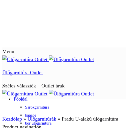
Menu
Ülőgarnitúra Outlet
Széles választék – Outlet árak
Főoldal
Sarokgarnitúra
kanapé
Kezdőlap
»
Ülőgarnitúrák
»
Pradu U-alakú ülőgarnitúra
bőr ülőgarnitúra
Product navigation