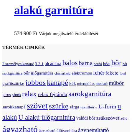
alakú garnitúra
574 900
Ft
Várjuk megtisztelő érdeklődését
TERMÉK CÍMKÉK
bőr
balos
barna
alcantara
bézs
2 személyes kanapé
3-2-1
bordó
bőr
fehér
fekete
bőr ülőgarnitúra
elektromos
sarokgarnitúra
chesterfield
fotel
jobbos
kanapé
műbőr
grafitszürke
kék
microplüss
mosható
relax
sarokgarnitúra
relax fejtámla
piros
párnás
szövet
szürke
u
U-form
sarokkanapé
sárga
textilbőr
u
U alakú ülőgarnitúra
alakú
zsákszövet
valódi bőr
zöld
ágyazható
ágyneműtartó
ágyazható ülőgarnitúra