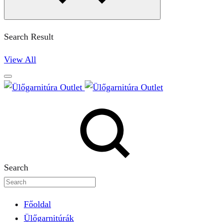
Search Result
View All
Search
Főoldal
Ülőgarnitúrák