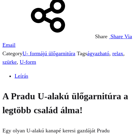
Share
Share Via
Email
Category
U- formájú ülőgarnitúra
Tags
ágyazható
,
relax
,
szürke
,
U-form
Leírás
A Pradu U-alakú ülőgarnitúra a
legtöbb család álma!
Egy olyan U-alakú kanapé keresi gazdáját Pradu