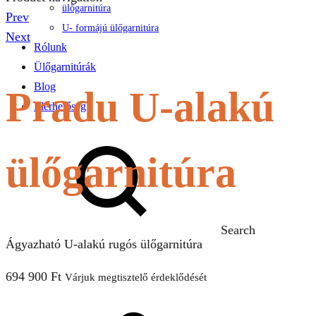
ülőgarnitúra
Prev
U- formájú ülőgarnitúra
Next
Rólunk
Ülőgarnitúrák
Blog
Pradu U-alakú
Elérhetőség
ülőgarnitúra
Search
Ágyazható U-alakú rugós ülőgarnitúra
694 900
Ft
Várjuk megtisztelő érdeklődését