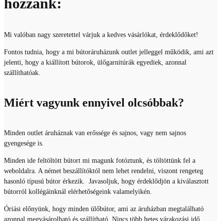
hozzánk:
Mi valóban nagy szeretettel várjuk a kedves vásárlókat, érdeklődőket!
Fontos tudnia, hogy a mi bútoráruházunk outlet jelleggel működik, ami azt
jelenti, hogy a kiállított bútorok, ülőgarnitúrák egyediek, azonnal
szállíthatóak.
Miért vagyunk ennyivel olcsóbbak?
Minden outlet áruháznak van erőssége és sajnos, vagy nem sajnos
gyengesége is.
Minden ide feltöltött bútort mi magunk fotóztunk, és töltöttünk fel a
weboldalra. A német beszállítóktól nem lehet rendelni, viszont rengeteg
hasonló típusú bútor érkezik. Javasoljuk, hogy érdeklődjön a kiválasztott
bútorról kollégáinknál elérhetőségeink valamelyikén.
Óriási előnyünk, hogy minden ülőbútor, ami az áruházban megtalálható
azonnal megvásárolható és szállítható. Nincs több hetes várakozási idő,