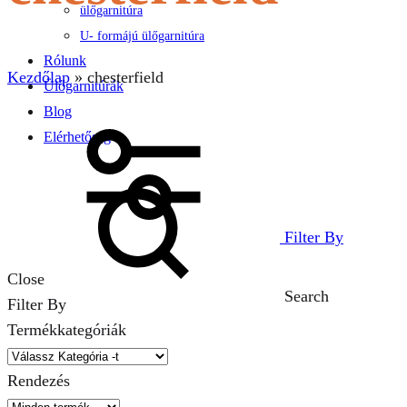
ülőgarnitúra
U- formájú ülőgarnitúra
Rólunk
Kezdőlap
»
chesterfield
Ülőgarnitúrák
Blog
Elérhetőség
Filter By
Close
Search
Filter By
Termékkategóriák
Rendezés