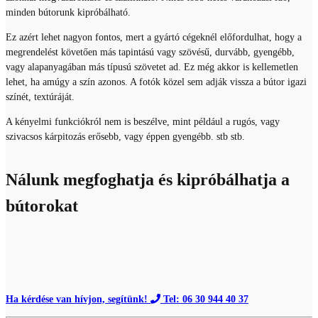
minden bútorunk kipróbálható.
Ez azért lehet nagyon fontos, mert a gyártó cégeknél előfordulhat, hogy a
megrendelést követően más tapintású vagy szövésű, durvább, gyengébb,
vagy alapanyagában más típusú szövetet ad. Ez még akkor is kellemetlen
lehet, ha amúgy a szín azonos. A fotók közel sem adják vissza a bútor igazi
színét, textúráját.
A kényelmi funkciókról nem is beszélve, mint például a rugós, vagy
szivacsos kárpitozás erősebb, vagy éppen gyengébb. stb stb.
Nálunk megfoghatja és kipróbálhatja a
bútorokat
Ha kérdése van hívjon, segítünk!
Tel: 06 30 944 40 37