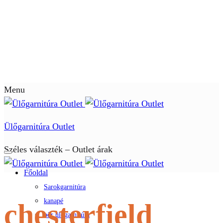
Menu
Ülőgarnitúra Outlet
Széles választék – Outlet árak
Főoldal
Sarokgarnitúra
kanapé
chesterfield
bőr ülőgarnitúra