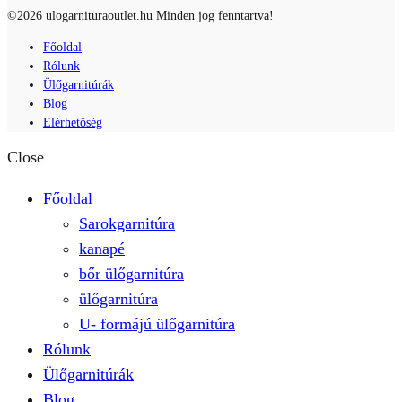
©2026 ulogarnituraoutlet.hu Minden jog fenntartva!
Főoldal
Rólunk
Ülőgarnitúrák
Blog
Elérhetőség
Close
Főoldal
Sarokgarnitúra
kanapé
bőr ülőgarnitúra
ülőgarnitúra
U- formájú ülőgarnitúra
Rólunk
Ülőgarnitúrák
Blog