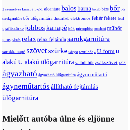
bőr
balos
barna
alcantara
bézs
2 személyes kanapé
3-2-1
bordó
bőr
fehér
fekete
bőr ülőgarnitúra
elektromos
sarokgarnitúra
chesterfield
fotel
jobbos
kanapé
műbőr
grafitszürke
kék
microplüss
mosható
relax
sarokgarnitúra
relax fejtámla
piros
párnás
szövet
szürke
u
U-form
sarokkanapé
sárga
textilbőr
u
U alakú ülőgarnitúra
alakú
zsákszövet
valódi bőr
zöld
ágyazható
ágyneműtartó
ágyazható ülőgarnitúra
ágyneműtartós
állítható fejtámlás
ülőgarnitúra
Mielőtt autóba ülne és eljönne