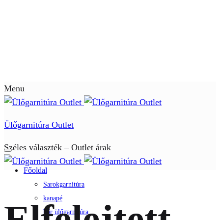
Menu
Ülőgarnitúra Outlet
Széles választék – Outlet árak
Főoldal
Sarokgarnitúra
kanapé
Elfelejtett
bőr ülőgarnitúra