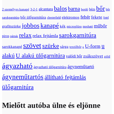
bőr
balos
barna
alcantara
bézs
2 személyes kanapé
3-2-1
bordó
bőr
fehér
fekete
bőr ülőgarnitúra
elektromos
sarokgarnitúra
chesterfield
fotel
jobbos
kanapé
műbőr
grafitszürke
kék
microplüss
mosható
relax
sarokgarnitúra
relax fejtámla
piros
párnás
szövet
szürke
u
U-form
sarokkanapé
sárga
textilbőr
u
U alakú ülőgarnitúra
alakú
zsákszövet
valódi bőr
zöld
ágyazható
ágyneműtartó
ágyazható ülőgarnitúra
ágyneműtartós
állítható fejtámlás
ülőgarnitúra
Mielőtt autóba ülne és eljönne