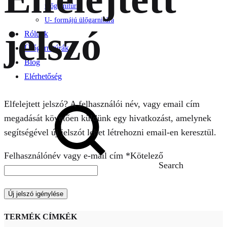
ülőgarnitúra
U- formájú ülőgarnitúra
jelszó
Rólunk
Ülőgarnitúrák
Blog
Elérhetőség
Elfelejtett jelszó? A felhasználói név, vagy email cím
megadását követően küldünk egy hivatkozást, amelynek
segítségével új jelszót lehet létrehozni email-en keresztül.
Felhasználónév vagy e-mail cím
*
Kötelező
Search
Új jelszó igénylése
TERMÉK CÍMKÉK