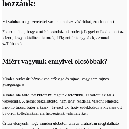
hozzánk:
Mi valóban nagy szeretettel várjuk a kedves vásárlókat, érdeklődőket!
Fontos tudnia, hogy a mi bútoráruházunk outlet jelleggel működik, ami azt
jelenti, hogy a kiállított bútorok, ülőgarnitúrák egyediek, azonnal
szállíthatóak.
Miért vagyunk ennyivel olcsóbbak?
Minden outlet áruháznak van erőssége és sajnos, vagy nem sajnos
gyengesége is.
Minden ide feltöltött bútort mi magunk fotóztunk, és töltöttünk fel a
weboldalra. A német beszállítóktól nem lehet rendelni, viszont rengeteg
hasonló típusú bútor érkezik. Javasoljuk, hogy érdeklődjön a kiválasztott
bútorról kollégáinknál elérhetőségeink valamelyikén.
Óriási előnyünk, hogy minden ülőbútor, ami az áruházban megtalálható