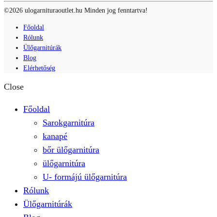
©2026 ulogarnituraoutlet.hu Minden jog fenntartva!
Főoldal
Rólunk
Ülőgarnitúrák
Blog
Elérhetőség
Close
Főoldal
Sarokgarnitúra
kanapé
bőr ülőgarnitúra
ülőgarnitúra
U- formájú ülőgarnitúra
Rólunk
Ülőgarnitúrák