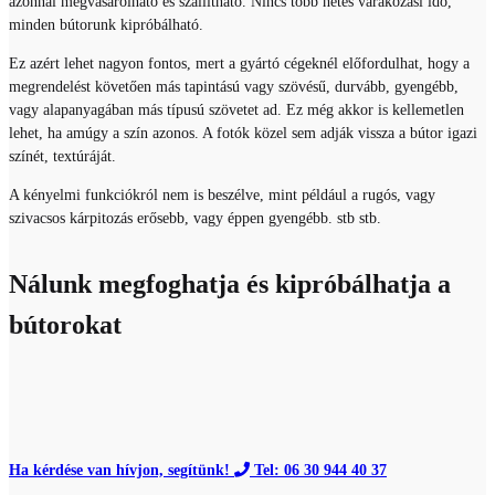
azonnal megvásárolható és szállítható. Nincs több hetes várakozási idő,
minden bútorunk kipróbálható.
Ez azért lehet nagyon fontos, mert a gyártó cégeknél előfordulhat, hogy a
megrendelést követően más tapintású vagy szövésű, durvább, gyengébb,
vagy alapanyagában más típusú szövetet ad. Ez még akkor is kellemetlen
lehet, ha amúgy a szín azonos. A fotók közel sem adják vissza a bútor igazi
színét, textúráját.
A kényelmi funkciókról nem is beszélve, mint például a rugós, vagy
szivacsos kárpitozás erősebb, vagy éppen gyengébb. stb stb.
Nálunk megfoghatja és kipróbálhatja a
bútorokat
Ha kérdése van hívjon, segítünk!
Tel: 06 30 944 40 37