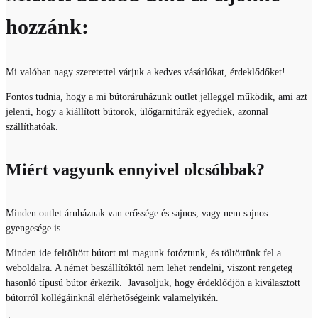
hozzánk:
Mi valóban nagy szeretettel várjuk a kedves vásárlókat, érdeklődőket!
Fontos tudnia, hogy a mi bútoráruházunk outlet jelleggel működik, ami azt
jelenti, hogy a kiállított bútorok, ülőgarnitúrák egyediek, azonnal
szállíthatóak.
Miért vagyunk ennyivel olcsóbbak?
Minden outlet áruháznak van erőssége és sajnos, vagy nem sajnos
gyengesége is.
Minden ide feltöltött bútort mi magunk fotóztunk, és töltöttünk fel a
weboldalra. A német beszállítóktól nem lehet rendelni, viszont rengeteg
hasonló típusú bútor érkezik. Javasoljuk, hogy érdeklődjön a kiválasztott
bútorról kollégáinknál elérhetőségeink valamelyikén.