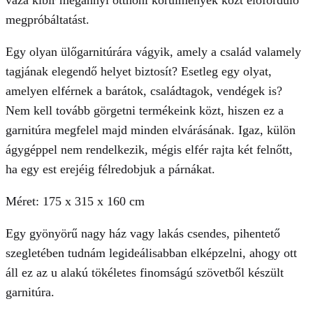
váza kibír megannyi otthoni körülmények közt előforduló
megpróbáltatást.
Egy olyan ülőgarnitúrára vágyik, amely a család valamely
tagjának elegendő helyet biztosít? Esetleg egy olyat,
amelyen elférnek a barátok, családtagok, vendégek is?
Nem kell tovább görgetni termékeink közt, hiszen ez a
garnitúra megfelel majd minden elvárásának. Igaz, külön
ágygéppel nem rendelkezik, mégis elfér rajta két felnőtt,
ha egy est erejéig félredobjuk a párnákat.
Méret: 175 x 315 x 160 cm
Egy gyönyörű nagy ház vagy lakás csendes, pihentető
szegletében tudnám legideálisabban elképzelni, ahogy ott
áll ez az u alakú tökéletes finomságú szövetből készült
garnitúra.