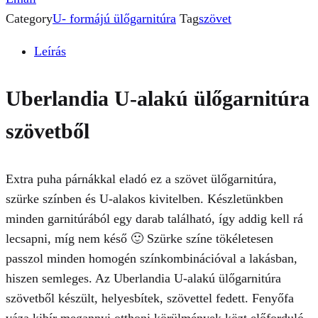
Category
U- formájú ülőgarnitúra
Tag
szövet
Leírás
Uberlandia U-alakú ülőgarnitúra
szövetből
Extra puha párnákkal eladó ez a szövet ülőgarnitúra,
szürke színben és U-alakos kivitelben. Készletünkben
minden garnitúrából egy darab található, így addig kell rá
lecsapni, míg nem késő 🙂 Szürke színe tökéletesen
passzol minden homogén színkombinációval a lakásban,
hiszen semleges. Az Uberlandia U-alakú ülőgarnitúra
szövetből készült, helyesbítek, szövettel fedett. Fenyőfa