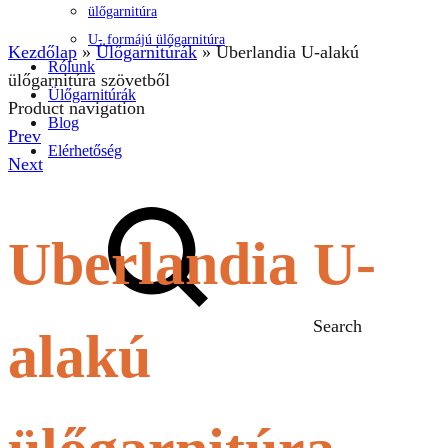
ülőgarnitúra
U- formájú ülőgarnitúra
Kezdőlap
»
Ülőgarnitúrák
»
Uberlandia U-alakú
Rólunk
ülőgarnitúra szövetből
Ülőgarnitúrák
Product navigation
Blog
Prev
Elérhetőség
Next
Uberlandia U-
Search
alakú