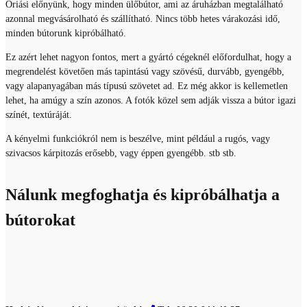
Óriási előnyünk, hogy minden ülőbútor, ami az áruházban megtalálható
azonnal megvásárolható és szállítható. Nincs több hetes várakozási idő,
minden bútorunk kipróbálható.
Ez azért lehet nagyon fontos, mert a gyártó cégeknél előfordulhat, hogy a
megrendelést követően más tapintású vagy szövésű, durvább, gyengébb,
vagy alapanyagában más típusú szövetet ad. Ez még akkor is kellemetlen
lehet, ha amúgy a szín azonos. A fotók közel sem adják vissza a bútor igazi
színét, textúráját.
A kényelmi funkciókról nem is beszélve, mint például a rugós, vagy
szivacsos kárpitozás erősebb, vagy éppen gyengébb. stb stb.
Nálunk megfoghatja és kipróbálhatja a
bútorokat