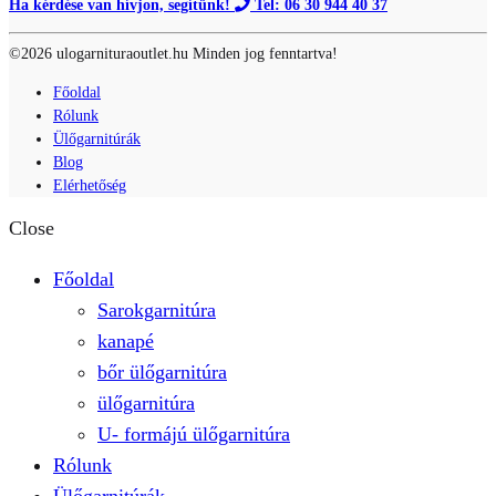
Ha kérdése van hívjon, segítünk!
Tel: 06 30 944 40 37
©2026 ulogarnituraoutlet.hu Minden jog fenntartva!
Főoldal
Rólunk
Ülőgarnitúrák
Blog
Elérhetőség
Close
Főoldal
Sarokgarnitúra
kanapé
bőr ülőgarnitúra
ülőgarnitúra
U- formájú ülőgarnitúra
Rólunk
Ülőgarnitúrák