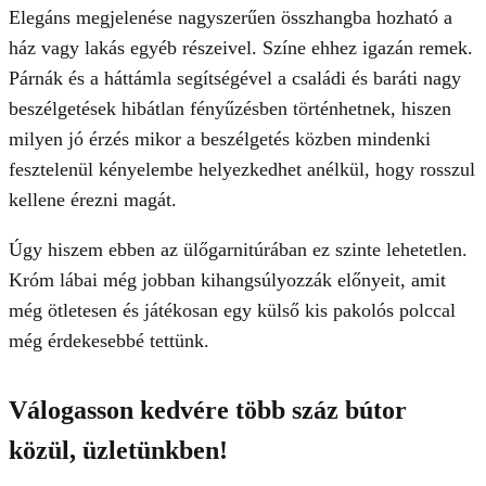
Elegáns megjelenése nagyszerűen összhangba hozható a
ház vagy lakás egyéb részeivel. Színe ehhez igazán remek.
Párnák és a háttámla segítségével a családi és baráti nagy
beszélgetések hibátlan fényűzésben történhetnek, hiszen
milyen jó érzés mikor a beszélgetés közben mindenki
fesztelenül kényelembe helyezkedhet anélkül, hogy rosszul
kellene érezni magát.
Úgy hiszem ebben az ülőgarnitúrában ez szinte lehetetlen.
Króm lábai még jobban kihangsúlyozzák előnyeit, amit
még ötletesen és játékosan egy külső kis pakolós polccal
még érdekesebbé tettünk.
Válogasson kedvére több száz bútor
közül, üzletünkben!