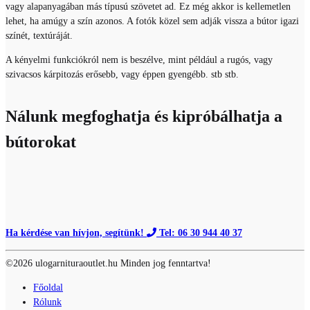
vagy alapanyagában más típusú szövetet ad. Ez még akkor is kellemetlen
lehet, ha amúgy a szín azonos. A fotók közel sem adják vissza a bútor igazi
színét, textúráját.
A kényelmi funkciókról nem is beszélve, mint például a rugós, vagy
szivacsos kárpitozás erősebb, vagy éppen gyengébb. stb stb.
Nálunk megfoghatja és kipróbálhatja a
bútorokat
Ha kérdése van hívjon, segítünk!
Tel: 06 30 944 40 37
©2026 ulogarnituraoutlet.hu Minden jog fenntartva!
Főoldal
Rólunk