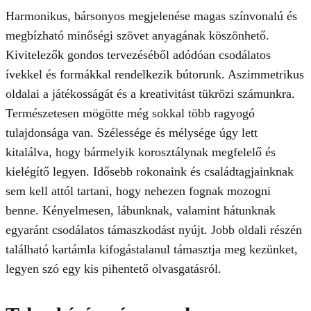
Harmonikus, bársonyos megjelenése magas színvonalú és
megbízható minőségi szövet anyagának köszönhető.
Kivitelezők gondos tervezéséből adódóan csodálatos
ívekkel és formákkal rendelkezik bútorunk. Aszimmetrikus
oldalai a játékosságát és a kreativitást tükrözi számunkra.
Természetesen mögötte még sokkal több ragyogó
tulajdonsága van. Szélessége és mélysége úgy lett
kitalálva, hogy bármelyik korosztálynak megfelelő és
kielégítő legyen. Idősebb rokonaink és családtagjainknak
sem kell attól tartani, hogy nehezen fognak mozogni
benne. Kényelmesen, lábunknak, valamint hátunknak
egyaránt csodálatos támaszkodást nyújt. Jobb oldali részén
található kartámla kifogástalanul támasztja meg kezünket,
legyen szó egy kis pihentető olvasgatásról.