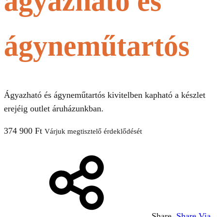
ágyazható és
ágyneműtartós
Ágyazható és ágyneműtartós kivitelben kapható a készlet
erejéig outlet áruházunkban.
374 900
Ft
Várjuk megtisztelő érdeklődését
Share
Share Via