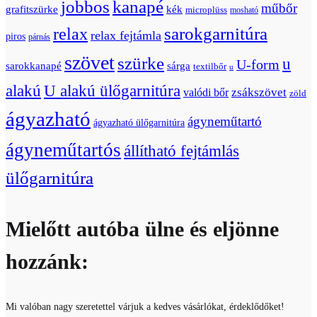
jobbos
kanapé
műbőr
grafitszürke
kék
microplüss
mosható
relax
sarokgarnitúra
relax fejtámla
piros
párnás
szövet
szürke
u
U-form
sarokkanapé
sárga
textilbőr
u
U alakú ülőgarnitúra
alakú
zsákszövet
valódi bőr
zöld
ágyazható
ágyneműtartó
ágyazható ülőgarnitúra
ágyneműtartós
állítható fejtámlás
ülőgarnitúra
Mielőtt autóba ülne és eljönne
hozzánk:
Mi valóban nagy szeretettel várjuk a kedves vásárlókat, érdeklődőket!