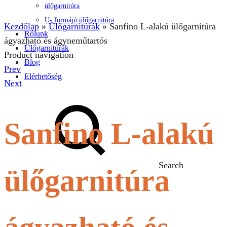
ülőgarnitúra
U- formájú ülőgarnitúra
Kezdőlap
»
Ülőgarnitúrák
»
Sanfino L-alakú ülőgarnitúra
Rólunk
ágyazható és ágyneműtartós
Ülőgarnitúrák
Product navigation
Blog
Prev
Elérhetőség
Next
Sanfino L-alakú
Search
ülőgarnitúra