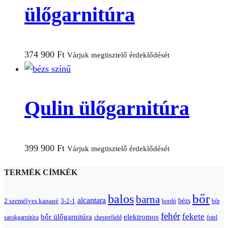
ülőgarnitúra
374 900
Ft
Várjuk megtisztelő érdeklődését
Qulin ülőgarnitúra
399 900
Ft
Várjuk megtisztelő érdeklődését
TERMÉK CÍMKÉK
bőr
balos
barna
alcantara
bézs
2 személyes kanapé
3-2-1
bordó
bőr
fehér
fekete
bőr ülőgarnitúra
elektromos
sarokgarnitúra
chesterfield
fotel