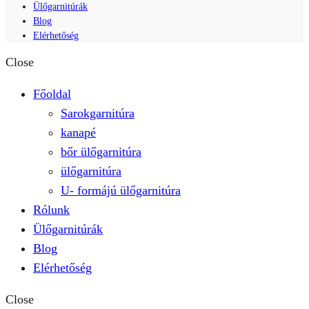
Ülőgarnitúrák
Blog
Elérhetőség
Close
Főoldal
Sarokgarnitúra
kanapé
bőr ülőgarnitúra
ülőgarnitúra
U- formájú ülőgarnitúra
Rólunk
Ülőgarnitúrák
Blog
Elérhetőség
Close