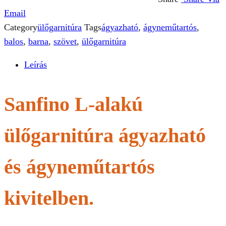
Email
Category
ülőgarnitúra
Tags
ágyazható
,
ágyneműtartós
,
balos
,
barna
,
szövet
,
ülőgarnitúra
Leírás
Sanfino L-alakú
ülőgarnitúra ágyazható
és ágyneműtartós
kivitelben.