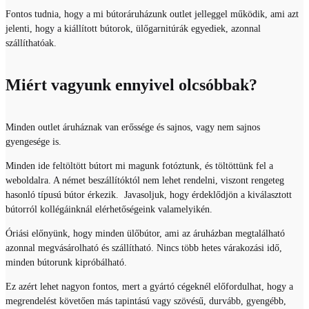
Fontos tudnia, hogy a mi bútoráruházunk outlet jelleggel működik, ami azt
jelenti, hogy a kiállított bútorok, ülőgarnitúrák egyediek, azonnal
szállíthatóak.
Miért vagyunk ennyivel olcsóbbak?
Minden outlet áruháznak van erőssége és sajnos, vagy nem sajnos
gyengesége is.
Minden ide feltöltött bútort mi magunk fotóztunk, és töltöttünk fel a
weboldalra. A német beszállítóktól nem lehet rendelni, viszont rengeteg
hasonló típusú bútor érkezik. Javasoljuk, hogy érdeklődjön a kiválasztott
bútorról kollégáinknál elérhetőségeink valamelyikén.
Óriási előnyünk, hogy minden ülőbútor, ami az áruházban megtalálható
azonnal megvásárolható és szállítható. Nincs több hetes várakozási idő,
minden bútorunk kipróbálható.
Ez azért lehet nagyon fontos, mert a gyártó cégeknél előfordulhat, hogy a
megrendelést követően más tapintású vagy szövésű, durvább, gyengébb,