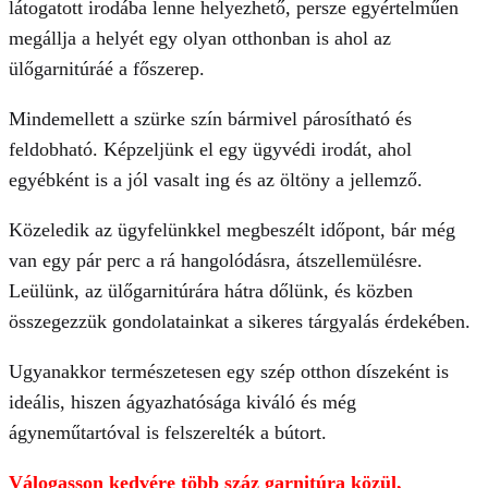
látogatott irodába lenne helyezhető, persze egyértelműen
megállja a helyét egy olyan otthonban is ahol az
ülőgarnitúráé a főszerep.
Mindemellett a szürke szín bármivel párosítható és
feldobható. Képzeljünk el egy ügyvédi irodát, ahol
egyébként is a jól vasalt ing és az öltöny a jellemző.
Közeledik az ügyfelünkkel megbeszélt időpont, bár még
van egy pár perc a rá hangolódásra, átszellemülésre.
Leülünk, az ülőgarnitúrára hátra dőlünk, és közben
összegezzük gondolatainkat a sikeres tárgyalás érdekében.
Ugyanakkor természetesen egy szép otthon díszeként is
ideális, hiszen ágyazhatósága kiváló és még
ágyneműtartóval is felszerelték a bútort.
Válogasson kedvére több száz garnitúra közül,