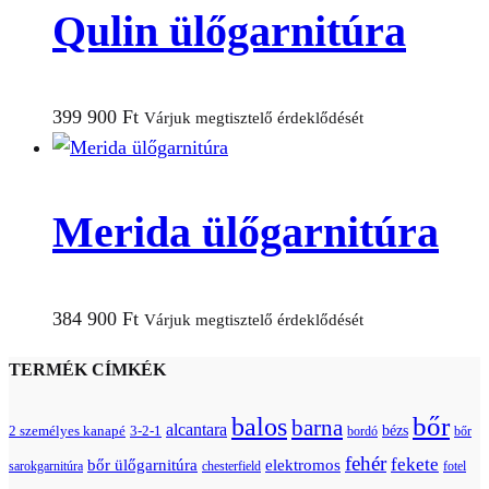
Qulin ülőgarnitúra
399 900
Ft
Várjuk megtisztelő érdeklődését
Merida ülőgarnitúra
384 900
Ft
Várjuk megtisztelő érdeklődését
TERMÉK CÍMKÉK
bőr
balos
barna
alcantara
bézs
2 személyes kanapé
3-2-1
bordó
bőr
fehér
fekete
bőr ülőgarnitúra
elektromos
sarokgarnitúra
chesterfield
fotel