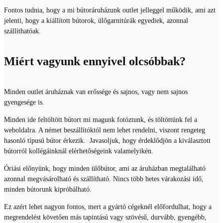
Fontos tudnia, hogy a mi bútoráruházunk outlet jelleggel működik, ami azt
jelenti, hogy a kiállított bútorok, ülőgarnitúrák egyediek, azonnal
szállíthatóak.
Miért vagyunk ennyivel olcsóbbak?
Minden outlet áruháznak van erőssége és sajnos, vagy nem sajnos
gyengesége is.
Minden ide feltöltött bútort mi magunk fotóztunk, és töltöttünk fel a
weboldalra. A német beszállítóktól nem lehet rendelni, viszont rengeteg
hasonló típusú bútor érkezik. Javasoljuk, hogy érdeklődjön a kiválasztott
bútorról kollégáinknál elérhetőségeink valamelyikén.
Óriási előnyünk, hogy minden ülőbútor, ami az áruházban megtalálható
azonnal megvásárolható és szállítható. Nincs több hetes várakozási idő,
minden bútorunk kipróbálható.
Ez azért lehet nagyon fontos, mert a gyártó cégeknél előfordulhat, hogy a
megrendelést követően más tapintású vagy szövésű, durvább, gyengébb,