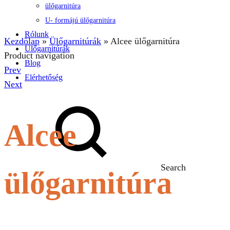
ülőgarnitúra
U- formájú ülőgarnitúra
Rólunk
Kezdőlap
»
Ülőgarnitúrák
»
Alcee ülőgarnitúra
Ülőgarnitúrák
Product navigation
Blog
Prev
Elérhetőség
Next
Alcee
Search
ülőgarnitúra