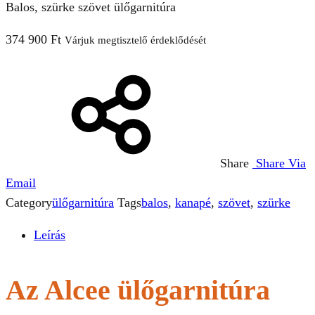
Balos, szürke szövet ülőgarnitúra
374 900
Ft
Várjuk megtisztelő érdeklődését
Share
Share Via
Email
Category
ülőgarnitúra
Tags
balos
,
kanapé
,
szövet
,
szürke
Leírás
Az Alcee ülőgarnitúra