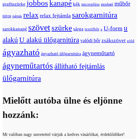
jobbos
kanapé
műbőr
grafitszürke
kék
microplüss
mosható
relax
sarokgarnitúra
relax fejtámla
piros
párnás
szövet
szürke
u
U-form
sarokkanapé
sárga
textilbőr
u
U alakú ülőgarnitúra
alakú
zsákszövet
valódi bőr
zöld
ágyazható
ágyneműtartó
ágyazható ülőgarnitúra
ágyneműtartós
állítható fejtámlás
ülőgarnitúra
Mielőtt autóba ülne és eljönne
hozzánk:
Mi valóban nagy szeretettel várjuk a kedves vásárlókat, érdeklődőket!