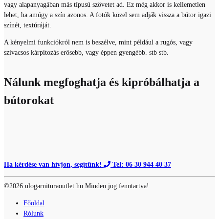
vagy alapanyagában más típusú szövetet ad. Ez még akkor is kellemetlen
lehet, ha amúgy a szín azonos. A fotók közel sem adják vissza a bútor igazi
színét, textúráját.
A kényelmi funkciókról nem is beszélve, mint például a rugós, vagy
szivacsos kárpitozás erősebb, vagy éppen gyengébb. stb stb.
Nálunk megfoghatja és kipróbálhatja a
bútorokat
Ha kérdése van hívjon, segítünk!
Tel: 06 30 944 40 37
©2026 ulogarnituraoutlet.hu Minden jog fenntartva!
Főoldal
Rólunk