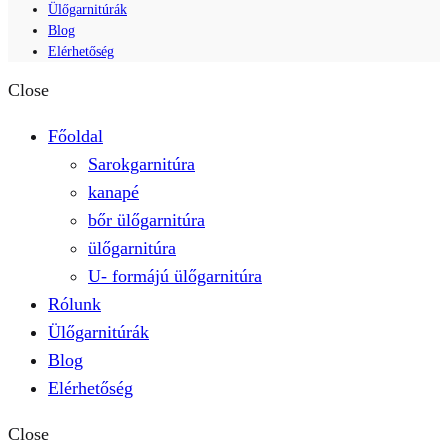
Ülőgarnitúrák
Blog
Elérhetőség
Close
Főoldal
Sarokgarnitúra
kanapé
bőr ülőgarnitúra
ülőgarnitúra
U- formájú ülőgarnitúra
Rólunk
Ülőgarnitúrák
Blog
Elérhetőség
Close