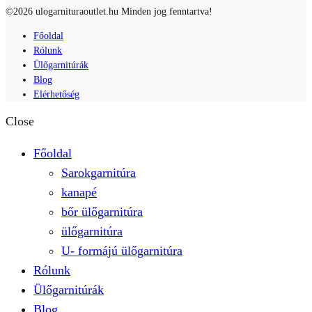
©2026 ulogarnituraoutlet.hu Minden jog fenntartva!
Főoldal
Rólunk
Ülőgarnitúrák
Blog
Elérhetőség
Close
Főoldal
Sarokgarnitúra
kanapé
bőr ülőgarnitúra
ülőgarnitúra
U- formájú ülőgarnitúra
Rólunk
Ülőgarnitúrák
Blog