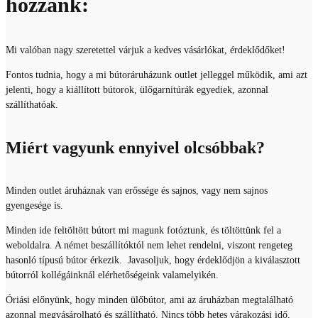
hozzánk:
Mi valóban nagy szeretettel várjuk a kedves vásárlókat, érdeklődőket!
Fontos tudnia, hogy a mi bútoráruházunk outlet jelleggel működik, ami azt
jelenti, hogy a kiállított bútorok, ülőgarnitúrák egyediek, azonnal
szállíthatóak.
Miért vagyunk ennyivel olcsóbbak?
Minden outlet áruháznak van erőssége és sajnos, vagy nem sajnos
gyengesége is.
Minden ide feltöltött bútort mi magunk fotóztunk, és töltöttünk fel a
weboldalra. A német beszállítóktól nem lehet rendelni, viszont rengeteg
hasonló típusú bútor érkezik. Javasoljuk, hogy érdeklődjön a kiválasztott
bútorról kollégáinknál elérhetőségeink valamelyikén.
Óriási előnyünk, hogy minden ülőbútor, ami az áruházban megtalálható
azonnal megvásárolható és szállítható. Nincs több hetes várakozási idő,