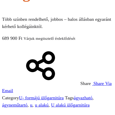
Több színben rendelhető, jobbos – balos állásban egyaránt
kérhető kollégáinktól.
689 900
Ft
Várjuk megtisztelő érdeklődését
Share
Share Via
Email
Category
U- formájú ülőgarnitúra
Tags
ágyazható
,
ágyneműtartó
,
u
,
u alakú
,
U alakú ülőgarnitúra