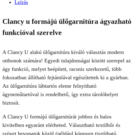
Leírás
Clancy u formájú ülőgarnitúra ágyazható
funkcióval szerelve
A Clancy U alakú ülőgarnitúra kiváló választás modern
otthonok számára! Egyedi tulajdonságai között szerepel az
ágy funkció, melyet beépített, racsnis szerkezetű, több
fokozatban állítható fejtámlával egészítettek ki a gyárban.
Az ülőgarnitúra lábtartós eleme felnyitható
ágyneműtartóval is rendelhető, így extra tárolóhelyet
biztosít.
A Clancy U formájú ülőgarnitúrát jobbos és balos
kivitelben egyaránt elérheted. Választható textilbőr és
szövet bevonatok közül (például könnyen tisztítható