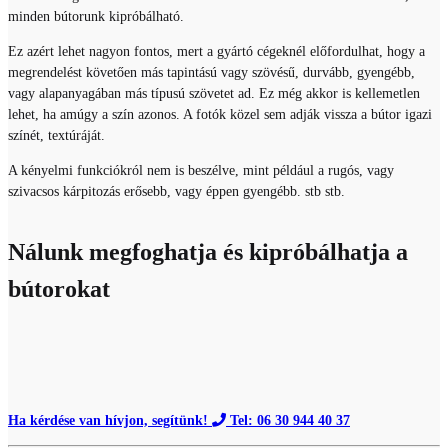
minden bútorunk kipróbálható.
Ez azért lehet nagyon fontos, mert a gyártó cégeknél előfordulhat, hogy a
megrendelést követően más tapintású vagy szövésű, durvább, gyengébb,
vagy alapanyagában más típusú szövetet ad. Ez még akkor is kellemetlen
lehet, ha amúgy a szín azonos. A fotók közel sem adják vissza a bútor igazi
színét, textúráját.
A kényelmi funkciókról nem is beszélve, mint például a rugós, vagy
szivacsos kárpitozás erősebb, vagy éppen gyengébb. stb stb.
Nálunk megfoghatja és kipróbálhatja a
bútorokat
Ha kérdése van hívjon, segítünk!
Tel: 06 30 944 40 37