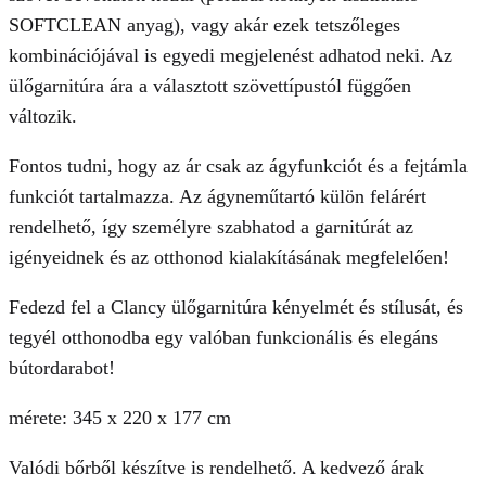
SOFTCLEAN anyag), vagy akár ezek tetszőleges
kombinációjával is egyedi megjelenést adhatod neki. Az
ülőgarnitúra ára a választott szövettípustól függően
változik.
Fontos tudni, hogy az ár csak az ágyfunkciót és a fejtámla
funkciót tartalmazza. Az ágyneműtartó külön felárért
rendelhető, így személyre szabhatod a garnitúrát az
igényeidnek és az otthonod kialakításának megfelelően!
Fedezd fel a Clancy ülőgarnitúra kényelmét és stílusát, és
tegyél otthonodba egy valóban funkcionális és elegáns
bútordarabot!
mérete: 345 x 220 x 177 cm
Valódi bőrből készítve is rendelhető. A kedvező árak