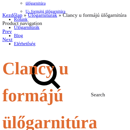
ülőgarnitúra
U- formájú ülőgarnitúra
Kezdőlap
»
Ülőgarnitúrák
»
Clancy u formájú ülőgarnitúra
Rólunk
Product navigation
Ülőgarnitúrák
Prev
Blog
Next
Elérhetőség
Clancy u
formájú
Search
ülőgarnitúra