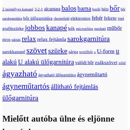
bőr
balos
barna
alcantara
bézs
2 személyes kanapé
3-2-1
bordó
bőr
fehér
fekete
bőr ülőgarnitúra
elektromos
sarokgarnitúra
chesterfield
fotel
jobbos
kanapé
műbőr
grafitszürke
kék
microplüss
mosható
relax
sarokgarnitúra
relax fejtámla
piros
párnás
szövet
szürke
u
U-form
sarokkanapé
sárga
textilbőr
u
U alakú ülőgarnitúra
alakú
zsákszövet
valódi bőr
zöld
ágyazható
ágyneműtartó
ágyazható ülőgarnitúra
ágyneműtartós
állítható fejtámlás
ülőgarnitúra
Mielőtt autóba ülne és eljönne