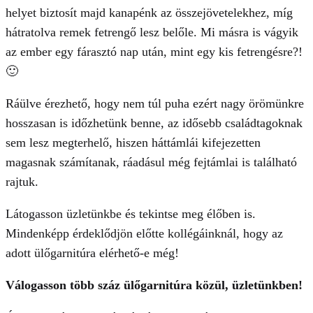
helyet biztosít majd kanapénk az összejövetelekhez, míg
hátratolva remek fetrengő lesz belőle. Mi másra is vágyik
az ember egy fárasztó nap után, mint egy kis fetrengésre?!
🙂
Ráülve érezhető, hogy nem túl puha ezért nagy örömünkre
hosszasan is időzhetünk benne, az idősebb családtagoknak
sem lesz megterhelő, hiszen háttámlái kifejezetten
magasnak számítanak, ráadásul még fejtámlai is található
rajtuk.
Látogasson üzletünkbe és tekintse meg élőben is.
Mindenképp érdeklődjön előtte kollégáinknál, hogy az
adott ülőgarnitúra elérhető-e még!
Válogasson több száz ülőgarnitúra közül, üzletünkben!