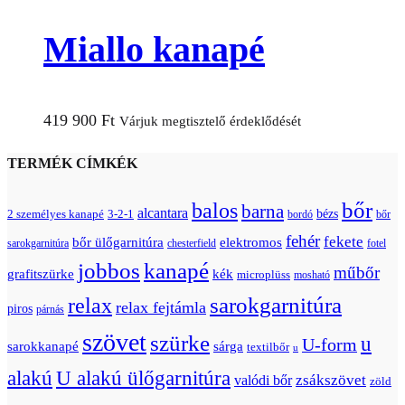
Miallo kanapé
419 900
Ft
Várjuk megtisztelő érdeklődését
TERMÉK CÍMKÉK
bőr
balos
barna
alcantara
bézs
2 személyes kanapé
3-2-1
bordó
bőr
fehér
fekete
bőr ülőgarnitúra
elektromos
sarokgarnitúra
chesterfield
fotel
jobbos
kanapé
műbőr
grafitszürke
kék
microplüss
mosható
relax
sarokgarnitúra
relax fejtámla
piros
párnás
szövet
szürke
u
U-form
sarokkanapé
sárga
textilbőr
u
U alakú ülőgarnitúra
alakú
zsákszövet
valódi bőr
zöld