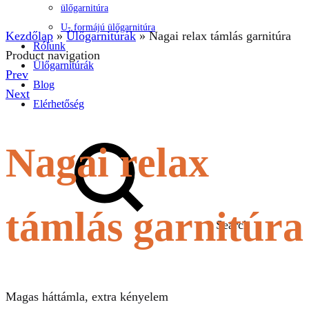
ülőgarnitúra
U- formájú ülőgarnitúra
Kezdőlap
»
Ülőgarnitúrák
»
Nagai relax támlás garnitúra
Rólunk
Product navigation
Ülőgarnitúrák
Prev
Blog
Next
Elérhetőség
Nagai relax
támlás garnitúra
Search
Magas háttámla, extra kényelem