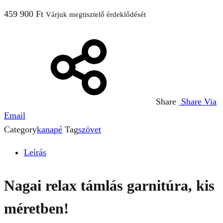
459 900
Ft
Várjuk megtisztelő érdeklődését
Share
Share Via
Email
Category
kanapé
Tag
szövet
Leírás
Nagai relax támlás garnitúra, kis
méretben!