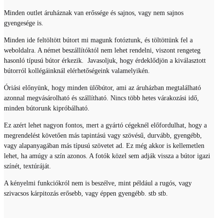
Minden outlet áruháznak van erőssége és sajnos, vagy nem sajnos
gyengesége is.
Minden ide feltöltött bútort mi magunk fotóztunk, és töltöttünk fel a
weboldalra. A német beszállítóktól nem lehet rendelni, viszont rengeteg
hasonló típusú bútor érkezik. Javasoljuk, hogy érdeklődjön a kiválasztott
bútorról kollégáinknál elérhetőségeink valamelyikén.
Óriási előnyünk, hogy minden ülőbútor, ami az áruházban megtalálható
azonnal megvásárolható és szállítható. Nincs több hetes várakozási idő,
minden bútorunk kipróbálható.
Ez azért lehet nagyon fontos, mert a gyártó cégeknél előfordulhat, hogy a
megrendelést követően más tapintású vagy szövésű, durvább, gyengébb,
vagy alapanyagában más típusú szövetet ad. Ez még akkor is kellemetlen
lehet, ha amúgy a szín azonos. A fotók közel sem adják vissza a bútor igazi
színét, textúráját.
A kényelmi funkciókról nem is beszélve, mint például a rugós, vagy
szivacsos kárpitozás erősebb, vagy éppen gyengébb. stb stb.