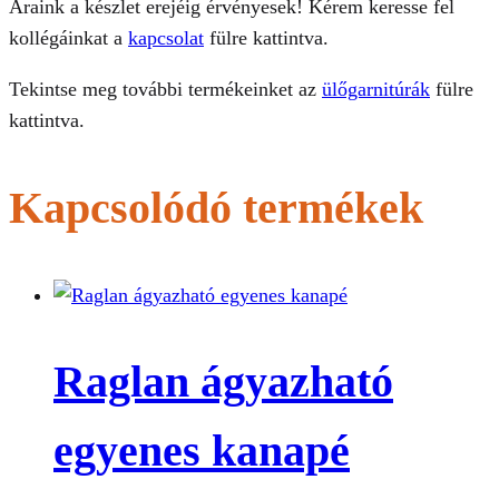
Áraink a készlet erejéig érvényesek! Kérem keresse fel
kollégáinkat a
kapcsolat
fülre kattintva.
Tekintse meg további termékeinket az
ülőgarnitúrák
fülre
kattintva.
Kapcsolódó termékek
Raglan ágyazható
egyenes kanapé