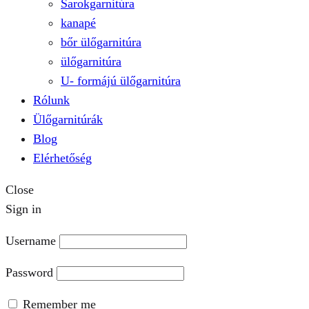
Sarokgarnitúra
kanapé
bőr ülőgarnitúra
ülőgarnitúra
U- formájú ülőgarnitúra
Rólunk
Ülőgarnitúrák
Blog
Elérhetőség
Close
Sign in
Username
Password
Remember me