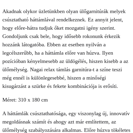
Akadnak olykor üzletünkben olyan ülőgarnitúrák melyek
csúsztatható háttámlával rendelkeznek. Ez annyit jelent,
hogy előre-hátra tudjuk őket mozgatni igény szerint.
Gondoljunk csak bele, hogy idősebb rokonunk érkezik
hozzánk látogatóba. Ebben az esetben nyilván a
legcélszerűbb, ha a háttámla előre van húzva. Ilyen
pozícióban kényelmesebb az üldögélés, hiszen kisebb a az
ülőmélység. Nagai relax támlás garnitúra-t a színe teszi
még ennél is különlegesebbé, hiszen a minőségi
kisugárzást a szürke és fekete kombinációja is erősíti.
Méret: 310 x 180 cm
A háttámlák csúsztathatósága, egy viszonylag új, innovatív
megoldásnak számít és ahogy azt már említettem, az
ülőmélység szabályozására alkalmas. Előre húzva tökéletes