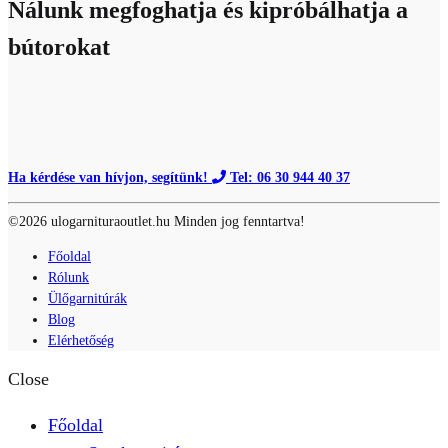
Nálunk megfoghatja és kipróbálhatja a
bútorokat
Ha kérdése van hívjon, segítünk!
Tel: 06 30 944 40 37
©2026 ulogarnituraoutlet.hu Minden jog fenntartva!
Főoldal
Rólunk
Ülőgarnitúrák
Blog
Elérhetőség
Close
Főoldal